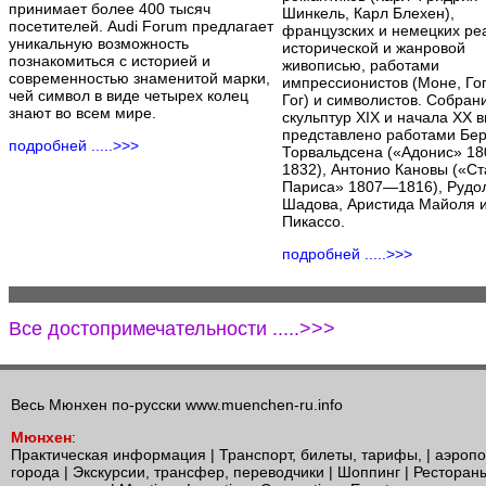
принимает более 400 тысяч
Шинкель, Карл Блехен),
посетителей. Audi Forum предлагает
французских и немецких ре
уникальную возможность
исторической и жанровой
познакомиться с историей и
живописью, работами
современностью знаменитой марки,
импрессионистов (Моне, Гог
чей символ в виде четырех колец
Гог) и символистов. Собран
знают во всем мире.
скульптур XIX и начала XX в
представлено работами Бе
подробней .....>>>
Торвальдсена («Адонис» 1
1832), Антонио Кановы («Ст
Париса» 1807—1816), Рудо
Шадова, Аристида Майоля 
Пикассо.
подробней .....>>>
Все достопримечательности .....>>>
Весь Мюнхен по-русски
www.muenchen-ru.info
Мюнхен
:
Практическая информация
|
Транспорт, билеты, тарифы,
|
аэропо
города
|
Экскурсии, трансфер, переводчики
|
Шоппинг
|
Ресторан