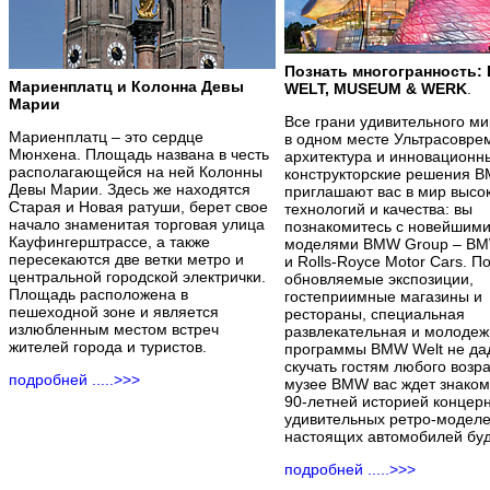
Познать многогранность:
Мариенплатц и Колонна Девы
WELT, MUSEUM & WERK
.
Марии
Все грани удивительного 
Мариенплатц – это сердце
в одном месте Ультрасовре
Мюнхена. Площадь названа в честь
архитектура и инновационн
располагающейся на ней Колонны
конструкторские решения B
Девы Марии. Здесь же находятся
приглашают вас в мир высо
Старая и Новая ратуши, берет свое
технологий и качества: вы
начало знаменитая торговая улица
познакомитесь с новейшим
Кауфингерштрассе, а также
моделями BMW Group – BM
пересекаются две ветки метро и
и Rolls-Royce Motor Cars. П
центральной городской электрички.
обновляемые экспозиции,
Площадь расположена в
гостеприимные магазины и
пешеходной зоне и является
рестораны, специальная
излюбленным местом встреч
развлекательная и молоде
жителей города и туристов.
программы BMW Welt не да
скучать гостям любого возра
подробней .....>>>
музее BMW вас ждет знаком
90-летней историей концерн
удивительных ретро-моделе
настоящих автомобилей бу
подробней .....>>>