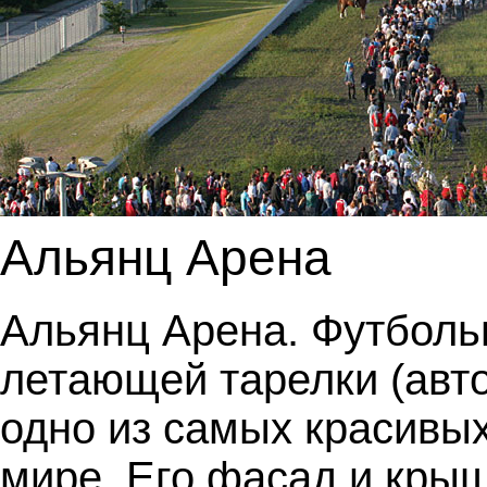
Альянц Арена
Альянц Арена. Футболь
летающей тарелки (авто
одно из самых красивы
мире. Его фасад и крыш