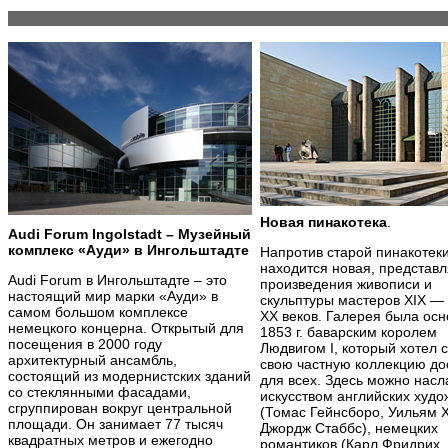
Новая пинакотека
.
Audi Forum Ingolstadt – Музейный
комплекс «Ауди» в Ингольштадте
Напротив старой пинакотек
находится новая, предста
Audi Forum в Ингольштадте – это
произведения живописи и
настоящий мир марки «Ауди» в
скульптуры мастеров XIX —
самом большом комплексе
XX веков. Галерея была осн
немецкого концерна. Открытый для
1853 г. баварским королем
посещения в 2000 году
Людвигом I, который хотел 
архитектурный ансамбль,
свою частную коллекцию до
состоящий из модернистских зданий
для всех. Здесь можно насл
со стеклянными фасадами,
искусством английских худо
сгруппирован вокруг центральной
(Томас Гейнсборо, Уильям Х
площади. Он занимает 77 тысяч
Джордж Стаббс), немецких
квадратных метров и ежегодно
романтиков (Карл Фридрих